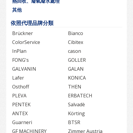
熱回收、廢氣廢水處理
其他
依照代理品牌分類
Brückner
Bianco
ColorService
Cibitex
InPlan
cason
FONG's
GOLLER
GALVANIN
GALAN
Lafer
KONICA
Osthoff
THEN
PLEVA
ERBATECH
PENTEK
Salvadè
ANTEX
Körting
Guarneri
BTSR
GF MACHINERY
Zimmer Austria