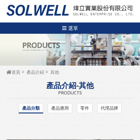
選單
首頁
產品介紹
其他
產品介紹-其他
PRODUCTS
產品分類
產品應用
零件
代理品牌