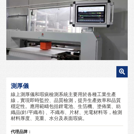
測厚儀
線上測厚儀和瑕疵檢測系統主要用於各種工業生產
線，實現即時監控、品質檢測，提升生產效率和品質
穩定性。應用範疇包括鋰電池、生箔機、塗佈業、紡
織品(針/平織布) 、不織布、片材、光電材料等，檢測
材料厚度、克重、水分及表面瑕疵。
代理品牌：