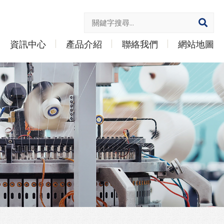
資訊中心
產品介紹
聯絡我們
網站地圖