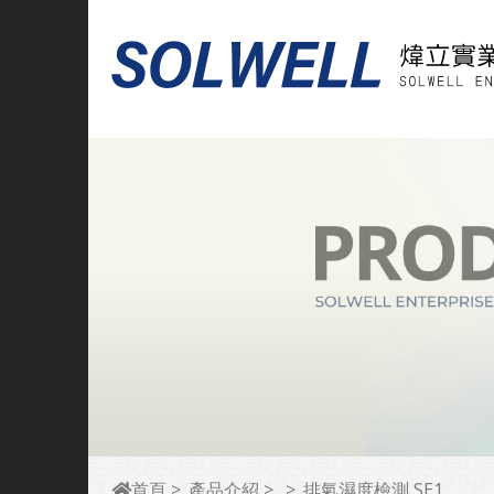
首頁
產品介紹
排氣濕度檢測 SE1