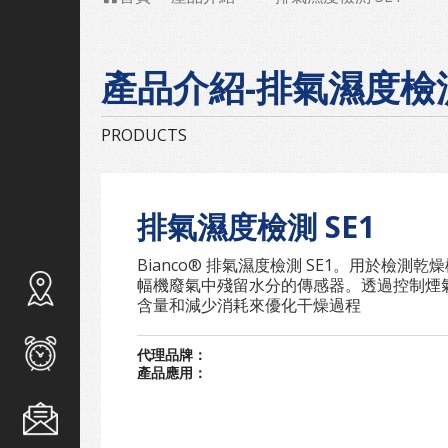
產品介紹-排氣濕度檢測
PRODUCTS
排氣濕度檢測 SE1
Bianco® 排氣濕度檢測 SE1。用於檢測乾
幅機廢氣中殘留水分的傳感器。透過控制煙
含量和減少消耗來優化干燥過程
代理品牌：
產品應用：