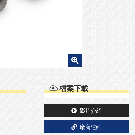
檔案下載
影片介紹
廠商連結