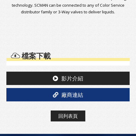
technology. SCMAN can be connected to any of Color Service
distributor family or 3-Way valves to deliver liquids.
檔案下載
影片介紹
廠商連結
回列表頁