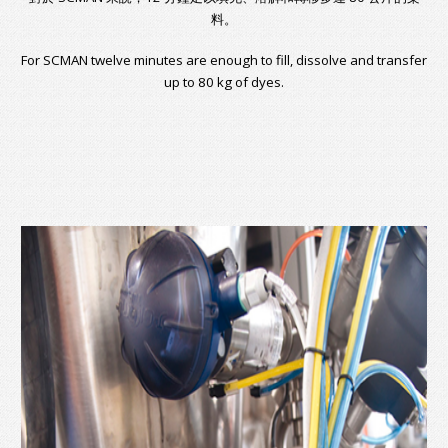
料。
For SCMAN twelve minutes are enough to fill, dissolve and transfer
up to 80 kg of dyes.