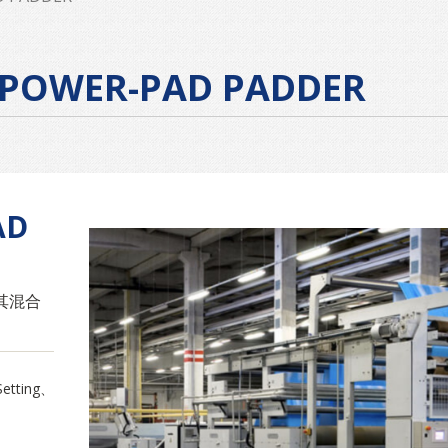
WER-PAD PADDER
AD
其混合
etting、