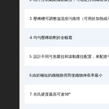
3. 壓稀槽可調整溢流排污路徑（可用於加熱
4. 均勻壓稀助劑於全幅寬
5. 設計不同弓形蘿拉和滾動蘿拉配置，來配
6.由於極短的織物路徑而使織物伸長率最小
7. 肖氏硬度最高可達98°