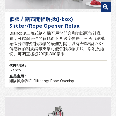
低張力剖布開幅解捻(J-box)
Slitter/Rope Opener Relax
Bianco®三角式剖布機可用於開合和切斷圓筒針織
布，可確保最佳的解捻而不會過度伸長，三角形結構
確保分切後管狀織物的最佳打開，裝有帶腳輪和SK3
傳感器的諧波鋼帶支架可使管狀織物膨脹，以利於縱
切。可調直徑從290到800毫米
代理品牌：
Bianco
產品應用：
開幅解捻/剖布 Slittering/ Rope Opening