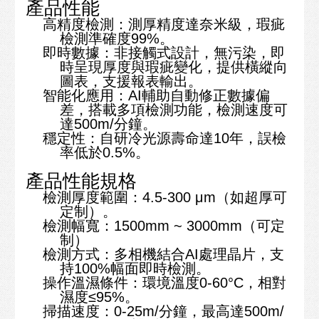
產品性能
高精度檢測
：測厚精度達奈米級，瑕疵
檢測準確度99%。
即時數據
：非接觸式設計，無污染，即
時呈現厚度與瑕疵變化，提供橫縱向
圖表，支援報表輸出。
智能化應用
：AI輔助自動修正數據偏
差，搭載多項檢測功能，檢測速度可
達500m/分鐘。
穩定性
：自研冷光源壽命達10年，誤檢
率低於0.5%。
產品性能規格
檢測厚度範圍
：4.5-300 μm（如超厚可
定制）。
檢測幅寬
：1500mm ~ 3000mm（可定
制）
檢測方式
：多相機結合AI處理晶片，支
持100%幅面即時檢測。
操作溫濕條件
：環境溫度0-60°C，相對
濕度
≤
95%
。
掃描速度
：0-25m/分鐘，最高達500m/