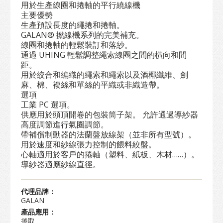
用於生產線圈和捲軸的平行繞線機
主要優勢
生產預設長度的繩捲和捲軸。
GALAN® 撚線機系列的完美補充。
線圈和捲軸的輕鬆裝訂和落紗。
通過 UHING 輕鬆調整繩索線圈之間的橫向和間
距。
用於絞合和編織的繩索和繩索以及酒椰纖維、劍
麻、棉、複絲和單絲的平織或非織造帶。
選項
工業 PC 選項。
供應用於頭頂開卷的包裝筒子架。 允許通過導紗器
高度調節進行氣圈調節。
帶補償制動器的法蘭盤放線架（並非所有型號）。
用於速度和紗線張力控制的餵料絞盤。
心軸適用於客戶的捲軸（塑料、紙板、木材……）。
導紗器適應紗線直徑。
代理品牌：
GALAN
產品應用：
捲取