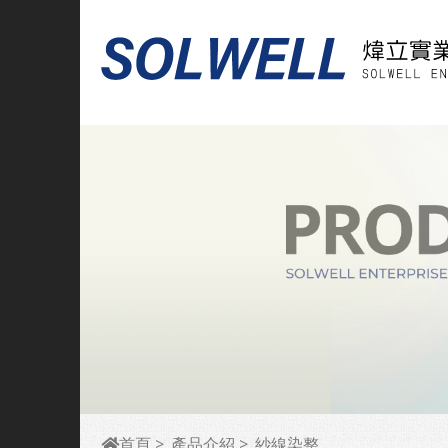
首頁
產品介紹
紗線染整