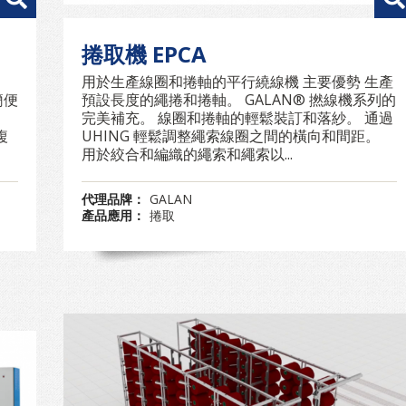
捲取機 EPCA
。
用於生產線圈和捲軸的平行繞線機 主要優勢 生產
簡便
預設長度的繩捲和捲軸。 GALAN® 撚線機系列的
完美補充。 線圈和捲軸的輕鬆裝訂和落紗。 通過
複
UHING 輕鬆調整繩索線圈之間的橫向和間距。
用於絞合和編織的繩索和繩索以...
代理品牌：
GALAN
產品應用：
捲取