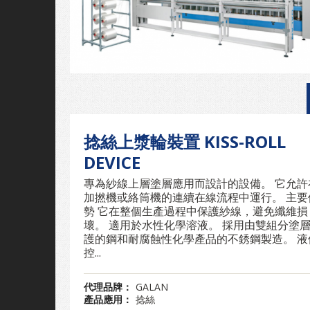
捻絲上漿輪裝置 KISS-ROLL
DEVICE
專為紗線上層塗層應用而設計的設備。 它允許
加撚機或絡筒機的連續在線流程中運行。 主要
勢 它在整個生產過程中保護紗線，避免纖維損
壞。 適用於水性化學溶液。 採用由雙組分塗
護的鋼和耐腐蝕性化學產品的不銹鋼製造。 液
控...
代理品牌：
GALAN
產品應用：
捻絲