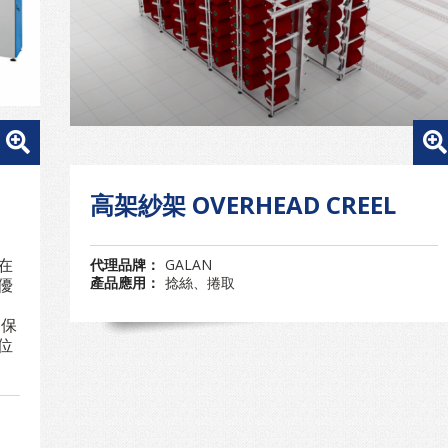
高架紗架 OVERHEAD CREEL
在
代理品牌：
GALAN
產品應用：
捻絲、捲取
優
層保
位